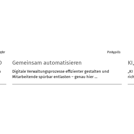
pfer
Pinkypills
O
Gemeinsam automatisieren
KI