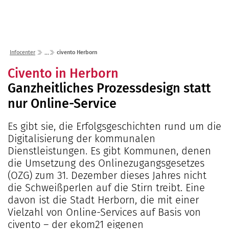
Lösungen
Seminare
Unternehmen
Kunden
Störungen
Infocenter
Karriere
Infocenter
civento Herborn
Gremien
Shop
einfo21 digital
2026
Civento in Herborn
Partner
ekom21 als Arbeitgeber
Mediathek
Ganzheitliches Prozessdesign statt
2025
Standorte
Stellenangebote
Presse
nur Online-Service
2024
Organisation
Ausbildung
Veranstaltungen
2023
Kommunaler D
Über ekom21
Es gibt sie, die Erfolgsgeschichten rund um die
Praktikum
Aktuelle Projekte
Digitalisierung der kommunalen
2022
Events Finanz
DigiBauG
Zertifizierungen
Mitarbeitende über uns
Dienstleistungen. Es gibt Kommunen, denen
2021
Open Door | Di
Breitband
Mitgliedschaften
die Umsetzung des Onlinezugangsgesetzes
Digitalisierun
EfA-Leistunge
(OZG) zum 31. Dezember dieses Jahres nicht
Kontakt
die Schweißperlen auf die Stirn treibt. Eine
GigaMaP
Ansprechpersonen
davon ist die Stadt Herborn, die mit einer
Einheitlicher 
Vielzahl von Online-Services auf Basis von
Hessen
civento – der ekom21 eigenen