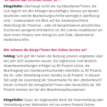
Im Zweifel war es schon immer so …
Klingelhöfer:
Überhaupt nicht! Die Sachbearbeiter*innen, die
sich täglich mit den Anliegen beschäftigen, können am besten
beurteilen, welche Bearbeitungsschritte womöglich überflüssig
sind – insbesondere mit Blick auf die medienbruchfreie
Abwicklung der Prozesse – oder ob beispielsweise persönliches
Erscheinen zwingend erforderlich ist. Mit civento modellieren wir
dann einen Prozess vom Antrag bis zum Ende, idealerweise
medienbruchfrei.
Wie nehmen die Bürger*innen den Online-Service an?
Fehling:
Sehr gut! Wir haben die Nutzung unseres Angebotes über
das Jahr 2021 auswerten lassen. Die Ergebnisse sind deutlich:
Gewerbeanmeldungen erfolgen zu 80 Prozent online, die
Beantragung von Standesamtsurkunden ebenfalls zu 80 Prozent,
die An- oder Abmeldung eines Hundes zu 65 Prozent. In diesem
Fall sorgt die Zusendung der Steuermarke für den „Medienbruch“.
Dieser schreckt die Antragsteller*innen aber keinesfalls ab. 100
Prozent erzielen wir bei den Bewohnerparkausweisen.
Klingelhöfer:
Quasi als Gegenprobe dient die Voranmeldung oder
Ummeldung eines Wohnortes mit nur einem Prozent Online-