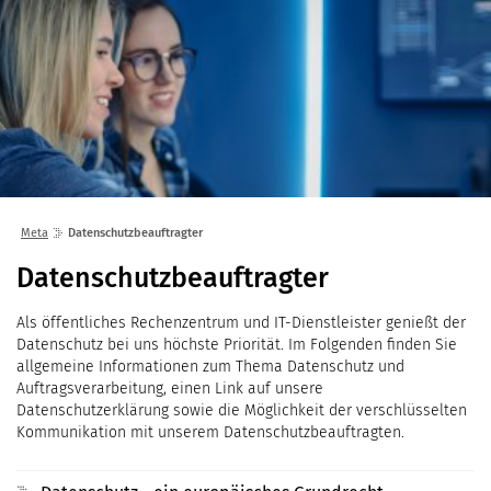
Lösungen
Seminare
Unternehmen
Kunden
Störungen
Infocenter
Karriere
Gremien
Shop
einfo21 digital
2026
Partner
ekom21 als Arbeitgeber
Mediathek
2025
Standorte
Stellenangebote
Presse
2024
Organisation
Meta
Datenschutzbeauftragter
Ausbildung
Veranstaltungen
2023
Kommunaler D
Über ekom21
Datenschutzbeauftragter
Datenschutzbeauftragter
Praktikum
Aktuelle Projekte
2022
Events Finanz
DigiBauG
Zertifizierungen
Mitarbeitende über uns
Als öffentliches Rechenzentrum und IT-Dienstleister genießt der
2021
Open Door | Di
Breitband
Mitgliedschaften
Datenschutz bei uns höchste Priorität. Im Folgenden finden Sie
Digitalisierun
EfA-Leistunge
allgemeine Informationen zum Thema Datenschutz und
Kontakt
Auftragsverarbeitung, einen Link auf unsere
GigaMaP
Ansprechpersonen
Datenschutzerklärung sowie die Möglichkeit der verschlüsselten
Kommunikation mit unserem Datenschutzbeauftragten.
Einheitlicher 
Hessen