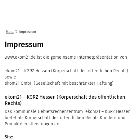
Lösungen
Seminare
Unternehmen
Kunden
Störungen
Infocenter
Karriere
Meta
Impressum
Gremien
Shop
einfo21 digital
2026
Impressum
Impressum
Partner
ekom21 als Arbeitgeber
Mediathek
2025
Standorte
Stellenangebote
www.ekom21.de ist die gemeinsame Internetpräsentation von
Presse
2024
Organisation
Ausbildung
Veranstaltungen
ekom21 – KGRZ Hessen (Körperschaft des öffentlichen Rechts)
2023
Kommunaler D
Über ekom21
Praktikum
sowie
Aktuelle Projekte
2022
Events Finanz
DigiBauG
ekom21 GmbH (Gesellschaft mit beschränkter Haftung).
Zertifizierungen
Mitarbeitende über uns
2021
Open Door | Di
Breitband
Mitgliedschaften
ekom21 – KGRZ Hessen (Körperschaft des öffentlichen
Rechts)
Digitalisierun
EfA-Leistunge
Kontakt
Das kommunale Gebietsrechenzentrum ekom21 – KGRZ Hessen
GigaMaP
Ansprechpersonen
bietet als Körperschaft des öffentlichen Rechts Kunden- und
Produktdienstleistungen an.
Einheitlicher 
Hessen
Sitz: