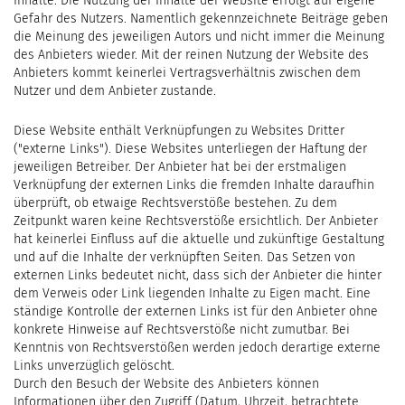
Inhalte. Die Nutzung der Inhalte der Website erfolgt auf eigene
Gefahr des Nutzers. Namentlich gekennzeichnete Beiträge geben
die Meinung des jeweiligen Autors und nicht immer die Meinung
des Anbieters wieder. Mit der reinen Nutzung der Website des
Anbieters kommt keinerlei Vertragsverhältnis zwischen dem
Nutzer und dem Anbieter zustande.
Diese Website enthält Verknüpfungen zu Websites Dritter
("externe Links"). Diese Websites unterliegen der Haftung der
jeweiligen Betreiber. Der Anbieter hat bei der erstmaligen
Verknüpfung der externen Links die fremden Inhalte daraufhin
überprüft, ob etwaige Rechtsverstöße bestehen. Zu dem
Zeitpunkt waren keine Rechtsverstöße ersichtlich. Der Anbieter
hat keinerlei Einfluss auf die aktuelle und zukünftige Gestaltung
und auf die Inhalte der verknüpften Seiten. Das Setzen von
externen Links bedeutet nicht, dass sich der Anbieter die hinter
dem Verweis oder Link liegenden Inhalte zu Eigen macht. Eine
ständige Kontrolle der externen Links ist für den Anbieter ohne
konkrete Hinweise auf Rechtsverstöße nicht zumutbar. Bei
Kenntnis von Rechtsverstößen werden jedoch derartige externe
Links unverzüglich gelöscht.
Durch den Besuch der Website des Anbieters können
Informationen über den Zugriff (Datum, Uhrzeit, betrachtete