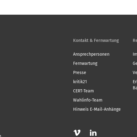
Kontakt & Fernwartung
Re
Ansprechpersonen
I
Fernwartung
G
Presse
V
kritik21
Er
Ba
CERT-Team
Wahlinfo-Team
Hinweis E-Mail-Anhänge
t.