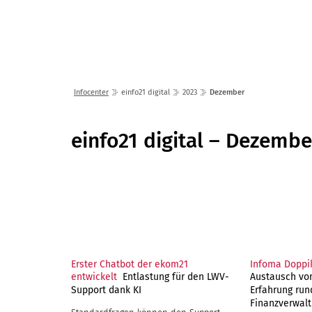
Lösungen
Seminare
Infocenter
einfo21 digital
2023
Dezember
Dezember
einfo21 digital – Dezembe
Erster Chatbot der ekom21
Infoma Doppi
entwickelt
Entlastung für den LWV-
Austausch von
Support dank KI
Erfahrung ru
Finanzverwal