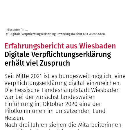
Lösungen
Seminare
Unternehmen
Kunden
Störungen
Infocenter
Karriere
Infocenter
Gremien
Shop
Digitale Verpflichtungserklärung Erfahrungsbericht aus Wiesbaden
einfo21 digital
2026
Partner
ekom21 als Arbeitgeber
Erfahrungsbericht aus Wiesbaden
Mediathek
2025
Standorte
Digitale Verpflichtungserklärung
Stellenangebote
Presse
2024
Organisation
erhält viel Zuspruch
Ausbildung
Veranstaltungen
2023
Kommunaler D
Über ekom21
Praktikum
Seit Mitte 2021 ist es bundesweit möglich, eine
Aktuelle Projekte
2022
Events Finanz
DigiBauG
Zertifizierungen
Mitarbeitende über uns
Verpflichtungserklärung digital einzureichen.
2021
Open Door | Di
Breitband
Die hessische Landeshauptstadt Wiesbaden
Mitgliedschaften
war bei der zunächst landesweiten
Digitalisierun
EfA-Leistunge
Kontakt
Einführung im Oktober 2020 eine der
GigaMaP
Ansprechpersonen
Pilotkommunen im umsetzenden Land
Einheitlicher 
Hessen.
Hessen
Nach drei Jahren ziehen die Mitarbeiterinnen