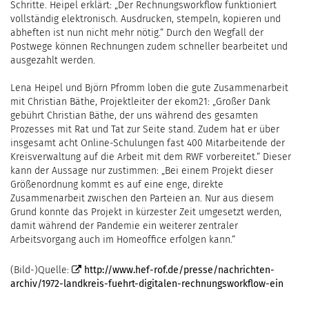
Schritte. Heipel erklärt: „Der Rechnungsworkflow funktioniert
vollständig elektronisch. Ausdrucken, stempeln, kopieren und
abheften ist nun nicht mehr nötig.“ Durch den Wegfall der
Postwege können Rechnungen zudem schneller bearbeitet und
ausgezahlt werden.
Lena Heipel und Björn Pfromm loben die gute Zusammenarbeit
mit Christian Bäthe, Projektleiter der ekom21: „Großer Dank
gebührt Christian Bäthe, der uns während des gesamten
Prozesses mit Rat und Tat zur Seite stand. Zudem hat er über
insgesamt acht Online-Schulungen fast 400 Mitarbeitende der
Kreisverwaltung auf die Arbeit mit dem RWF vorbereitet.“ Dieser
kann der Aussage nur zustimmen: „Bei einem Projekt dieser
Größenordnung kommt es auf eine enge, direkte
Zusammenarbeit zwischen den Parteien an. Nur aus diesem
Grund konnte das Projekt in kürzester Zeit umgesetzt werden,
damit während der Pandemie ein weiterer zentraler
Arbeitsvorgang auch im Homeoffice erfolgen kann.“
(Bild-)Quelle:
http://www.hef-rof.de/presse/nachrichten-
archiv/1972-landkreis-fuehrt-digitalen-rechnungsworkflow-ein