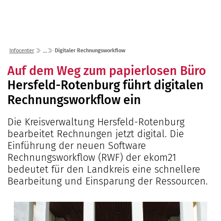
Lösungen
Seminare
Unternehmen
Kunden
Störungen
Infocenter
Karriere
Infocenter
Digitaler Rechnungsworkflow
Gremien
Shop
einfo21 digital
2026
Auf dem Weg zum papierlosen Büro
Partner
ekom21 als Arbeitgeber
Mediathek
Hersfeld-Rotenburg führt digitalen
2025
Standorte
Stellenangebote
Presse
Rechnungsworkflow ein
2024
Organisation
Ausbildung
Veranstaltungen
2023
Kommunaler D
Über ekom21
Die Kreisverwaltung Hersfeld-Rotenburg
Praktikum
Aktuelle Projekte
bearbeitet Rechnungen jetzt digital. Die
2022
Events Finanz
DigiBauG
Zertifizierungen
Mitarbeitende über uns
Einführung der neuen Software
2021
Open Door | Di
Breitband
Mitgliedschaften
Rechnungsworkflow (RWF) der ekom21
Digitalisierun
EfA-Leistunge
bedeutet für den Landkreis eine schnellere
Kontakt
Bearbeitung und Einsparung der Ressourcen.
GigaMaP
Ansprechpersonen
Einheitlicher 
Hessen