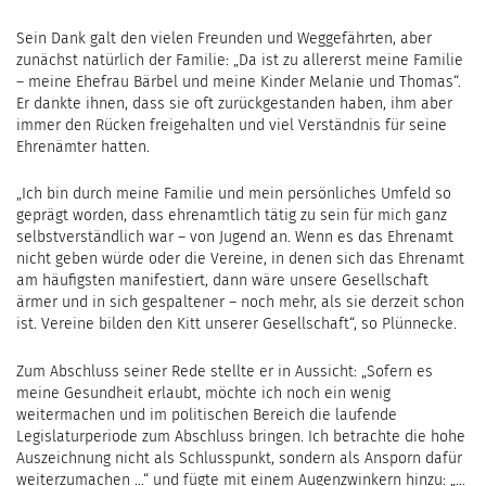
Sein Dank galt den vielen Freunden und Weggefährten, aber
zunächst natürlich der Familie: „Da ist zu allererst meine Familie
– meine Ehefrau Bärbel und meine Kinder Melanie und Thomas“.
Er dankte ihnen, dass sie oft zurückgestanden haben, ihm aber
immer den Rücken freigehalten und viel Verständnis für seine
Ehrenämter hatten.
„Ich bin durch meine Familie und mein persönliches Umfeld so
geprägt worden, dass ehrenamtlich tätig zu sein für mich ganz
selbstverständlich war – von Jugend an. Wenn es das Ehrenamt
nicht geben würde oder die Vereine, in denen sich das Ehrenamt
am häufigsten manifestiert, dann wäre unsere Gesellschaft
ärmer und in sich gespaltener – noch mehr, als sie derzeit schon
ist. Vereine bilden den Kitt unserer Gesellschaft“, so Plünnecke.
Zum Abschluss seiner Rede stellte er in Aussicht: „Sofern es
meine Gesundheit erlaubt, möchte ich noch ein wenig
weitermachen und im politischen Bereich die laufende
Legislaturperiode zum Abschluss bringen. Ich betrachte die hohe
Auszeichnung nicht als Schlusspunkt, sondern als Ansporn dafür
weiterzumachen …“ und fügte mit einem Augenzwinkern hinzu: „…