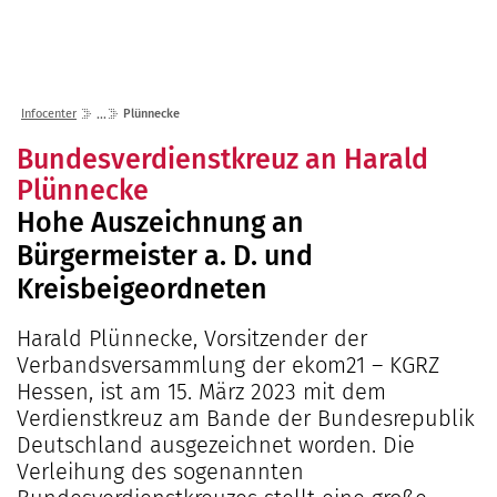
Lösungen
Seminare
Unternehmen
Kunden
Störungen
Infocenter
Karriere
Infocenter
Plünnecke
Gremien
Shop
einfo21 digital
2026
Bundesverdienstkreuz an Harald
Partner
ekom21 als Arbeitgeber
Mediathek
Plünnecke
2025
Standorte
Stellenangebote
Hohe Auszeichnung an
Presse
2024
Organisation
Ausbildung
Bürgermeister a. D. und
Veranstaltungen
2023
Kommunaler D
Über ekom21
Praktikum
Kreisbeigeordneten
Aktuelle Projekte
2022
Events Finanz
DigiBauG
Zertifizierungen
Mitarbeitende über uns
2021
Open Door | Di
Breitband
Harald Plünnecke, Vorsitzender der
Mitgliedschaften
Verbandsversammlung der ekom21 – KGRZ
Digitalisierun
EfA-Leistunge
Kontakt
Hessen, ist am 15. März 2023 mit dem
GigaMaP
Ansprechpersonen
Verdienstkreuz am Bande der Bundesrepublik
Deutschland ausgezeichnet worden. Die
Einheitlicher 
Hessen
Verleihung des sogenannten