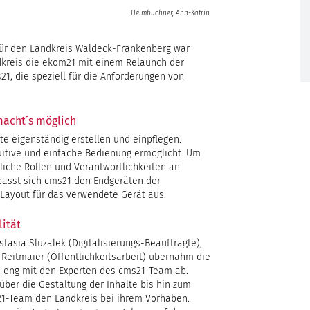
Heimbuchner, Ann-Katrin
ür den Landkreis Waldeck-Frankenberg war
dkreis die ekom21 mit einem Relaunch der
, die speziell für die Anforderungen von
acht ́s möglich
e eigenständig erstellen und einpflegen.
tuitive und einfache Bedienung ermöglicht. Um
liche Rollen und Verantwortlichkeiten an
asst sich cms21 den Endgeräten der
 Layout für das verwendete Gerät aus.
ität
asia Sluzalek (Digitalisierungs-Beauftragte),
Reitmaier (Öffentlichkeitsarbeit) übernahm die
h eng mit den Experten des cms21-Team ab.
über die Gestaltung der Inhalte bis hin zum
21-Team den Landkreis bei ihrem Vorhaben.