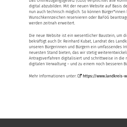
Das Onlinezugangsgesetz (OZG) verpflichtet alle Kom
digital abzubilden. Mit der neuen Website auf Basis
nun auch technisch möglich. So können Bürger*innen be
Wunschkennzeichen reservieren oder BaFöG beantrage
werden zeitnah erweitert.
Die neue Website ist ein wesentlicher Baustein, um di
bekräftigt auch Dr. Reinhard Kubat, Landrat des Land
unseren Bürgerinnen und Bürgern ein umfassendes I
neuesten Stand bieten, das wir stetig weiterentwicke
Antragsverfahren digitalisiert und schrittweise in die
digitalen Verwaltung – und zu einem noch besseren Bü
Mehr Informationen unter:
https://www.landkreis-