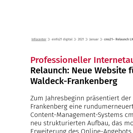
Lösungen
Seminare
Infocenter
einfo21 digital
2021
Januar
cms21– Relaunch L
Professioneller Interneta
Relaunch: Neue Website f
Waldeck-Frankenberg
Zum Jahresbeginn präsentiert der
Frankenberg eine rundumerneuert
Content-Management-Systems cms
neu strukturierten Aufbau, das m
Erweiterung des Online-Angebots 