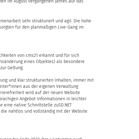
nnen im August vergangenen Jahres auf das
menarbeit sehr strukturiert und agil. Die hohe
sorgten für den planmäßigen Live-Gang im
ichkeiten von cms21 erkannt und für sich
ionsänderung eines Objektes) als besondere
zur Geltung.
ung und klar strukturierten Inhalten, immer mit
beiter*innen aus der eigenen Verwaltung
rierefreiheit wird auf der neuen Website
achigen Angebot Informationen in leichter
e eine native Schnittstelle zuSD.NET
 die nahtlos und vollständig mit der Website