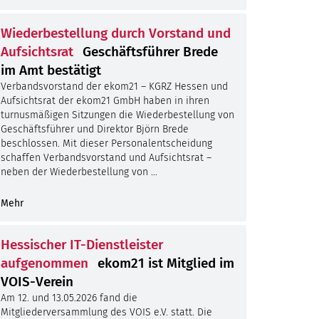
Dezember
November
Oktober
August
Juli
Wiederbestellung durch Vorstand und
Dezember
November
September
August
Aufsichtsrat
Geschäftsführer Brede
Dezember
Oktober
September
im Amt bestätigt
November
Oktober
Verbandsvorstand der ekom21 – KGRZ Hessen und
Aufsichtsrat der ekom21 GmbH haben in ihren
Dezember
November
turnusmäßigen Sitzungen die Wiederbestellung von
Dezember
Geschäftsführer und Direktor Björn Brede
beschlossen. Mit dieser Personalentscheidung
schaffen Verbandsvorstand und Aufsichtsrat –
neben der Wiederbestellung von …
Mehr
Hessischer IT-Dienstleister
aufgenommen
ekom21 ist Mitglied im
VOIS-Verein
Am 12. und 13.05.2026 fand die
Mitgliederversammlung des VOIS e.V. statt. Die