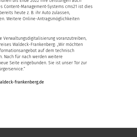
munen bis Ende 2022 ihre Leistungen auch
 des Content-Management-Systems cms21 ist dies
reits heute z. B. ihr Auto zulassen,
n. Weitere Online-Antragsmöglichkeiten
e Verwaltungsdigitalisierung voranzutreiben,
kreises Waldeck-Frankenberg: „Wir möchten
nformationsangebot auf dem technisch
ln. Nach für nach werden weitere
 neue Seite eingebunden. Sie ist unser Tor zur
rgerservice.“
waldeck-frankenberg.de