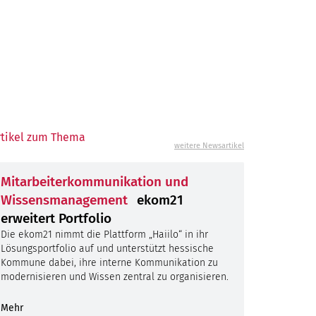
n
Störungen
Anfragenportal
Januar
Februar
Januar
März
Februar
Februar
chutztag
rtikel zum Thema
April
März
März
Februar
weitere Newsartikel
Juni
April
April
März
Januar
isierung
Mitarbeiterkommunikation und
Juli
Juni
Mai
April
Februar
Januar
Wissensmanagement
ekom21
um
Juli
Juni
Mai
März
Februar
erweitert Portfolio
August
Juli
Juni
April
März
Die ekom21 nimmt die Plattform „Haiilo“ in ihr
echpartner
Lösungsportfolio auf und unterstützt hessische
September
August
Juli
Mai
April
Kommune dabei, ihre interne Kommunikation zu
modernisieren und Wissen zentral zu organisieren.
Oktober
September
August
Juni
Mai
November
Oktober
September
Juli
Juni
Mehr