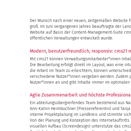
Der Wunsch nach einer neuen, zeitgemäßen Website f
groß. Im Juni vergangenen Jahres beauftragte der Lan
Website auf Basis der Content-Management-Suite cms21
öffentlichen Verwaltungen entwickelt wurde.
Modern, benutzerfreundlich, responsiv: cms21 m
Mit cms21 können Verwaltungsmitarbeiter*innen Inhalt
Die Bearbeitung erfolgt direkt im Layout, was eine in
die Arbeit im Team zu erleichtern, können unterschied
verschiedene Nutzer*innen vergeben werden. Zudem p
Nutzer*innen an und gibt Inhalte immer im optimalen
Agile Zusammenarbeit und höchste Professional
Ein abteilungsübergreifendes Team bestehend aus Nast
Ann-Katrin Heimbuchner (Pressereferentin) und Tanja 
interne Projektplanung im Landkreis und stimmte sic
Von der Planung und Konzeption des Internetauftritts 
visuellen Aufbau (Screendesign) unterstütze das cms