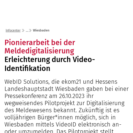
Lösungen
Seminare
Unternehmen
Kunden
Störungen
Infocenter
Karriere
Infocenter
Wiesbaden
Gremien
Shop
einfo21 digital
2026
Pionierarbeit bei der
Partner
ekom21 als Arbeitgeber
Mediathek
Meldedigitalisierung
2025
Standorte
Stellenangebote
Erleichterung durch Video-
Presse
2024
Organisation
Ausbildung
Identifikation
Veranstaltungen
2023
Kommunaler D
Über ekom21
Praktikum
Aktuelle Projekte
2022
Events Finanz
DigiBauG
WebID Solutions, die ekom21 und Hessens
Zertifizierungen
Mitarbeitende über uns
Landeshauptstadt Wiesbaden gaben bei einer
2021
Open Door | Di
Breitband
Mitgliedschaften
Pressekonferenz am 26.10.2023 ihr
Digitalisierun
EfA-Leistunge
Kontakt
wegweisendes Pilotprojekt zur Digitalisierung
GigaMaP
des Meldewesens bekannt. Zukünftig ist es
Ansprechpersonen
volljährigen Bürger*innen möglich, sich in
Einheitlicher 
Wiesbaden mittels VideoID elektronisch an-
Hessen
oder umzumelden. Das Pilotprojekt stellt