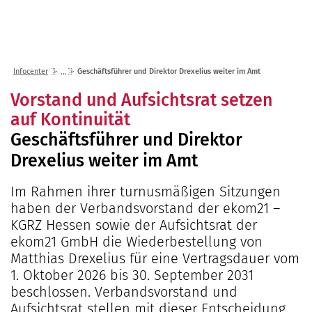
Lösungen
Seminare
Unternehmen
Kunden
Störungen
Infocenter
Karriere
Infocenter
Geschäftsführer und Direktor Drexelius weiter im Amt
Gremien
Shop
einfo21 digital
2026
Vorstand und Aufsichtsrat setzen
Partner
ekom21 als Arbeitgeber
Mediathek
auf Kontinuität
2025
Standorte
Stellenangebote
Geschäftsführer und Direktor
Presse
2024
Organisation
Ausbildung
Drexelius weiter im Amt
Veranstaltungen
2023
Kommunaler D
Über ekom21
Praktikum
Aktuelle Projekte
2022
Events Finanz
DigiBauG
Im Rahmen ihrer turnusmäßigen Sitzungen
Zertifizierungen
Mitarbeitende über uns
haben der Verbandsvorstand der ekom21 –
2021
Open Door | Di
Breitband
Mitgliedschaften
KGRZ Hessen sowie der Aufsichtsrat der
Digitalisierun
EfA-Leistunge
Kontakt
ekom21 GmbH die Wiederbestellung von
GigaMaP
Matthias Drexelius für eine Vertragsdauer vom
Ansprechpersonen
1. Oktober 2026 bis 30. September 2031
Einheitlicher 
beschlossen. Verbandsvorstand und
Hessen
Aufsichtsrat stellen mit dieser Entscheidung