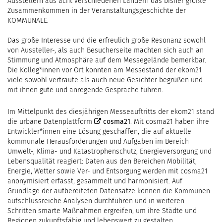
Ausstellern aus acht verschiedenen Ländern das bisher größte
Zusammenkommen in der Veranstaltungsgeschichte der
KOMMUNALE.
Das große Interesse und die erfreulich große Resonanz sowohl
von Aussteller-, als auch Besucherseite machten sich auch an
Stimmung und Atmosphäre auf dem Messegelände bemerkbar.
Die Kolleg*innen vor Ort konnten am Messestand der ekom21
viele sowohl vertraute als auch neue Gesichter begrüßen und
mit ihnen gute und anregende Gespräche führen.
Im Mittelpunkt des diesjährigen Messeauftritts der ekom21 stand
die urbane Datenplattform
cosma21
. Mit cosma21 haben ihre
Entwickler*innen eine Lösung geschaffen, die auf aktuelle
kommunale Herausforderungen und Aufgaben im Bereich
Umwelt-, Klima- und Katastrophenschutz, Energieversorgung und
Lebensqualität reagiert: Daten aus den Bereichen Mobilität,
Energie, Wetter sowie Ver- und Entsorgung werden mit cosma21
anonymisiert erfasst, gesammelt und harmonisiert. Auf
Grundlage der aufbereiteten Datensätze können die Kommunen
aufschlussreiche Analysen durchführen und in weiteren
Schritten smarte Maßnahmen ergreifen, um ihre Städte und
Regionen zukunftsfähig und lebenswert zu gestalten.