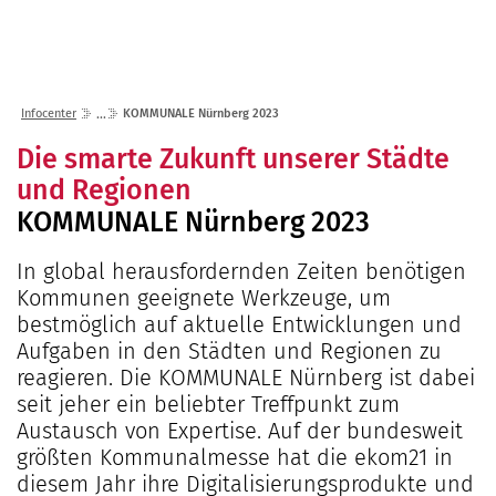
Lösungen
Seminare
Unternehmen
Kunden
Störungen
Infocenter
Karriere
Infocenter
KOMMUNALE Nürnberg 2023
Gremien
Shop
einfo21 digital
2026
Die smarte Zukunft unserer Städte
Partner
ekom21 als Arbeitgeber
Mediathek
und Regionen
2025
Standorte
Stellenangebote
KOMMUNALE Nürnberg 2023
Presse
2024
Organisation
Ausbildung
Veranstaltungen
2023
Kommunaler D
Über ekom21
In global herausfordernden Zeiten benötigen
Praktikum
Aktuelle Projekte
Kommunen geeignete Werkzeuge, um
2022
Events Finanz
DigiBauG
Zertifizierungen
Mitarbeitende über uns
bestmöglich auf aktuelle Entwicklungen und
2021
Open Door | Di
Breitband
Mitgliedschaften
Aufgaben in den Städten und Regionen zu
Digitalisierun
EfA-Leistunge
reagieren. Die KOMMUNALE Nürnberg ist dabei
Kontakt
seit jeher ein beliebter Treffpunkt zum
GigaMaP
Ansprechpersonen
Austausch von Expertise. Auf der bundesweit
Einheitlicher 
größten Kommunalmesse hat die ekom21 in
Hessen
diesem Jahr ihre Digitalisierungsprodukte und