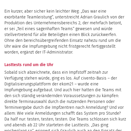
Ein kurzer, aber sicher kein leichter Weg: „Das war eine
exorbitante Teamleistung“, unterstreicht Adrian Graulich von der
Produktion des Unternehmensbereichs 2, der mehrfach betont,
er sei „Teil eines sagenhaften Teams“ gewesen und würde
stellvertretend für alle Beteiligten einen Blick zurückwerfen.
Ohne den bereichsübergreifenden Einsatz nahezu rund um die
Uhr wäre die Impfumgebung nicht fristgerecht fertiggestellt
worden, ergänzt der IT-Administrator.
Lasttests rund um die Uhr
Sobald sich abzeichnete, dass ein Impfstoff zeitnah zur
Verfügung stehen würde, ging es los. Auf civento-Basis – der
Digitalisierungsplattform der ekom21 – wurde eine
Impfumgebung aufgebaut. Und auch hier hatten die Teams mit
den sich ständig verändernden Voraussetzungen zu kämpfen:
direkte Terminauswahl durch die nutzenden Personen oder
Terminvergabe durch die Impfzentren nach Anmeldung? Und vor
allem: Wie viele Anmeldungen schafft das System pro Stunde?
Da half nur: testen, testen, testen. Die Teams schlossen sich kurz
und abends ab 22 Uhr starteten die Lasttests. „Das ging
wochenlang so“, erinnert sich Graulich auch an den Einsatz der