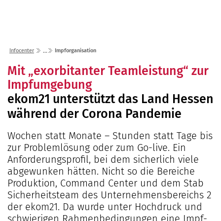
Lösungen
Seminare
Unternehmen
Kunden
Störungen
Infocenter
Karriere
Infocenter
Impforganisation
Gremien
Shop
einfo21 digital
2026
Mit „exorbitanter Teamleistung“ zur
Partner
ekom21 als Arbeitgeber
Mediathek
Impfumgebung
2025
Standorte
Stellenangebote
ekom21 unterstützt das Land Hessen
Presse
2024
Organisation
Ausbildung
während der Corona Pandemie
Veranstaltungen
2023
Kommunaler D
Über ekom21
Praktikum
Aktuelle Projekte
2022
Events Finanz
DigiBauG
Wochen statt Monate – Stunden statt Tage bis
Zertifizierungen
Mitarbeitende über uns
zur Problemlösung oder zum Go-live. Ein
2021
Open Door | Di
Breitband
Mitgliedschaften
Anforderungsprofil, bei dem sicherlich viele
Digitalisierun
EfA-Leistunge
Kontakt
abgewunken hätten. Nicht so die Bereiche
GigaMaP
Produktion, Command Center und dem Stab
Ansprechpersonen
Sicherheitsteam des Unternehmensbereichs 2
Einheitlicher 
der ekom21. Da wurde unter Hochdruck und
Hessen
schwierigen Rahmenbedingungen eine Impf-