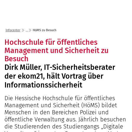
Lösungen
Seminare
Unternehmen
Kunden
Störungen
Infocenter
Karriere
Infocenter
HöMS zu Besuch
Gremien
Shop
einfo21 digital
2026
Hochschule für öffentliches
Partner
ekom21 als Arbeitgeber
Mediathek
Management und Sicherheit zu
2025
Standorte
Stellenangebote
Besuch
Presse
2024
Organisation
Ausbildung
Dirk Müller, IT-Sicherheitsberater
Veranstaltungen
2023
Kommunaler D
Über ekom21
Praktikum
der ekom21, hält Vortrag über
Aktuelle Projekte
2022
Events Finanz
DigiBauG
Zertifizierungen
Mitarbeitende über uns
Informationssicherheit
2021
Open Door | Di
Breitband
Mitgliedschaften
Die Hessische Hochschule für öffentliches
Digitalisierun
EfA-Leistunge
Kontakt
Management und Sicherheit (HöMS) bildet
GigaMaP
Ansprechpersonen
Menschen in den Bereichen Polizei und
Einheitlicher 
öffentliche Verwaltung aus. Jährlich besuchen
Hessen
die Studierenden des Studiengangs „Digitale