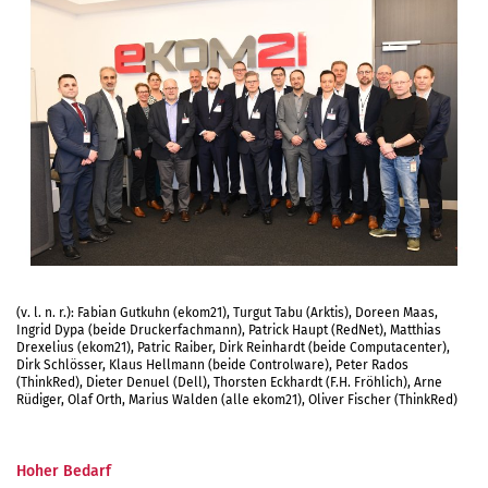
(v. l. n. r.): Fabian Gutkuhn (ekom21), Turgut Tabu (Arktis), Doreen Maas,
Ingrid Dypa (beide Druckerfachmann), Patrick Haupt (RedNet), Matthias
Drexelius (ekom21), Patric Raiber, Dirk Reinhardt (beide Computacenter),
Dirk Schlösser, Klaus Hellmann (beide Controlware), Peter Rados
(ThinkRed), Dieter Denuel (Dell), Thorsten Eckhardt (F.H. Fröhlich), Arne
Rüdiger, Olaf Orth, Marius Walden (alle ekom21), Oliver Fischer (ThinkRed)
Hoher Bedarf