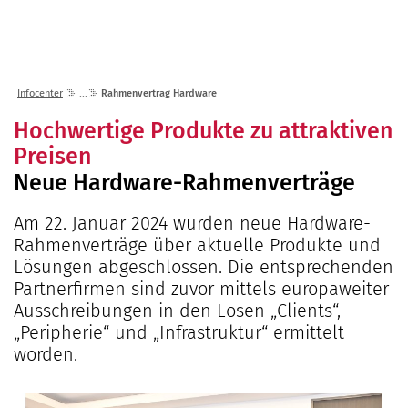
Lösungen
Seminare
Unternehmen
Kunden
Störungen
Infocenter
Karriere
Infocenter
Rahmenvertrag Hardware
Gremien
Shop
einfo21 digital
2026
Hochwertige Produkte zu attraktiven
Partner
ekom21 als Arbeitgeber
Mediathek
Preisen
2025
Standorte
Stellenangebote
Neue Hardware-Rahmenverträge
Presse
2024
Organisation
Ausbildung
Veranstaltungen
2023
Kommunaler D
Über ekom21
Am 22. Januar 2024 wurden neue Hardware-
Praktikum
Aktuelle Projekte
Rahmenverträge über aktuelle Produkte und
2022
Events Finanz
DigiBauG
Zertifizierungen
Mitarbeitende über uns
Lösungen abgeschlossen. Die entsprechenden
2021
Open Door | Di
Breitband
Mitgliedschaften
Partnerfirmen sind zuvor mittels europaweiter
Digitalisierun
EfA-Leistunge
Ausschreibungen in den Losen „Clients“,
Kontakt
„Peripherie“ und „Infrastruktur“ ermittelt
GigaMaP
Ansprechpersonen
worden.
Einheitlicher 
Hessen