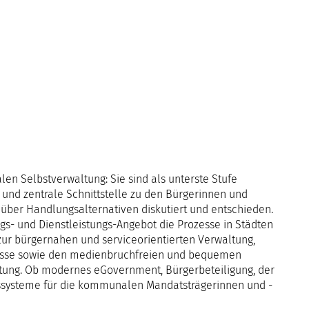
Unternehmen
Infocenter
Karriere
Shop
Kunde
Gremien
einfo21 digital
ekom21 als Arbeitgeber
2026
Partner
Mediathek
Stellenangebote
2025
Standorte
Presse
Ausbildung
2024
Organisation
Veranstaltungen
Praktikum
2023
Kommunaler Datens
Über ekom21
Aktuelle Projekte
Mitarbeitende über uns
2022
Events Finanzwesen
DigiBauG
Zertifizierungen
2021
Open Door | Digital
Breitband
n Selbstverwaltung: Sie sind als unterste Stufe
Mitgliedschaften
und zentrale Schnittstelle zu den Bürgerinnen und
Digitalisierungsfor
EfA-Leistungen
ber Handlungsalternativen diskutiert und entschieden.
Kontakt
GigaMaP
- und Dienstleistungs-Angebot die Prozesse in Städten
Ansprechpersonen
ur bürgernahen und serviceorientierten Verwaltung,
Einheitlicher Anspr
ozesse sowie den medienbruchfreien und bequemen
Hessen
tung. Ob modernes eGovernment, Bürgerbeteiligung, der
nssysteme für die kommunalen Mandatsträgerinnen und -