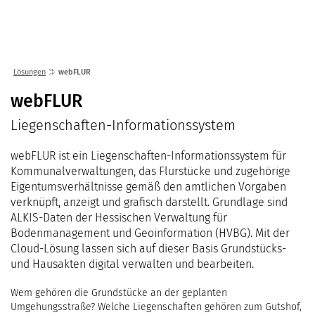
Lösungen
Seminare
Unternehmen
Kunden
Störungen
Infocenter
Karriere
Lösungen
webFLUR
Gremien
Shop
einfo21 digital
2026
webFLUR
Partner
ekom21 als Arbeitgeber
Mediathek
2025
Liegenschaften-Informationssystem
Standorte
Stellenangebote
Presse
2024
Organisation
Ausbildung
webFLUR ist ein Liegenschaften-Informationssystem für
Veranstaltungen
2023
Kommunaler D
Über ekom21
Kommunalverwaltungen, das Flurstücke und zugehörige
Praktikum
Aktuelle Projekte
Eigentumsverhältnisse gemäß den amtlichen Vorgaben
2022
Events Finanz
DigiBauG
Zertifizierungen
Mitarbeitende über uns
verknüpft, anzeigt und grafisch darstellt. Grundlage sind
2021
Open Door | Di
Breitband
Mitgliedschaften
ALKIS-Daten der Hessischen Verwaltung für
Bodenmanagement und Geoinformation (HVBG). Mit der
Digitalisierun
EfA-Leistunge
Kontakt
Cloud-Lösung lassen sich auf dieser Basis Grundstücks-
GigaMaP
Ansprechpersonen
und Hausakten digital verwalten und bearbeiten.
Einheitlicher 
Wem gehören die Grundstücke an der geplanten
Hessen
Umgehungsstraße? Welche Liegenschaften gehören zum Gutshof,