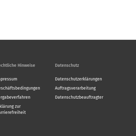
Dezember
November
Oktober
August
Juli
Dezember
November
September
August
Dezember
Oktober
September
November
Oktober
Dezember
November
Dezember
chtliche Hinweise
Datenschutz
mpressum
Datenschutzerklärungen
eschäftsbedingungen
Auftragsverarbeitung
ergabeverfahren
Datenschutzbeauftragter
klärung zur
rrierefreiheit