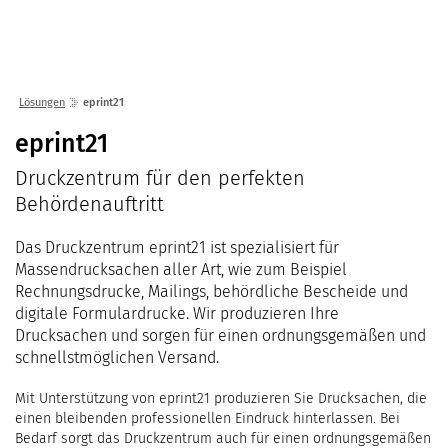
Lösungen
Seminare
Unternehmen
Kunden
Störungen
Infocenter
Karriere
Lösungen
eprint21
Gremien
Shop
einfo21 digital
2026
eprint21
Partner
ekom21 als Arbeitgeber
Mediathek
2025
Druckzentrum für den perfekten
Standorte
Stellenangebote
Presse
Behördenauftritt
2024
Organisation
Ausbildung
Veranstaltungen
2023
Kommunaler D
Über ekom21
Das Druckzentrum eprint21 ist spezialisiert für
Praktikum
Aktuelle Projekte
2022
Events Finanz
DigiBauG
Massendrucksachen aller Art, wie zum Beispiel
Zertifizierungen
Mitarbeitende über uns
Rechnungsdrucke, Mailings, behördliche Bescheide und
2021
Open Door | Di
Breitband
Mitgliedschaften
digitale Formulardrucke. Wir produzieren Ihre
Digitalisierun
EfA-Leistunge
Drucksachen und sorgen für einen ordnungsgemäßen und
Kontakt
schnellstmöglichen Versand.
GigaMaP
Ansprechpersonen
Mit Unterstützung von eprint21 produzieren Sie Drucksachen, die
Einheitlicher 
Hessen
einen bleibenden professionellen Eindruck hinterlassen. Bei
Bedarf sorgt das Druckzentrum auch für einen ordnungsgemäßen