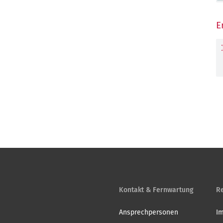
E
Kontakt & Fernwartung
Re
Ansprechpersonen
I