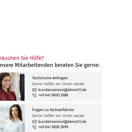
n
Störungen
Anfragenportal
Januar
Februar
Januar
März
Februar
Februar
chutztag
rauchen Sie Hilfe?
April
März
März
Februar
nsere Mitarbeitenden beraten Sie gerne:
Juni
April
April
März
Januar
isierung
Juli
Juni
Mai
April
Februar
Januar
Technische Anfragen
Gerne helfen wir Ihnen weiter
um
Juli
Juni
Mai
März
Februar
kundenservice@ekom21.de
+49 641 9830 3388
August
Juli
Juni
April
März
echpartner
September
August
Juli
Mai
April
Fragen zu Fachverfahren
Oktober
September
August
Juni
Mai
Gerne helfen wir Ihnen weiter
kundenservice@ekom21.de
November
Oktober
September
Juli
Juni
+49 641 9830 3999