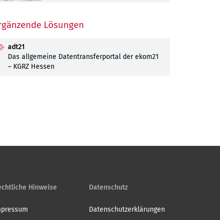
Dezember
November
Oktober
August
Juli
Dezember
November
September
August
rgänzende Lösungen
Dezember
Oktober
September
adt21
November
Oktober
Das allgemeine Datentransferportal der ekom21
– KGRZ Hessen
Dezember
November
Dezember
chtliche Hinweise
Datenschutz
mpressum
Datenschutzerklärungen