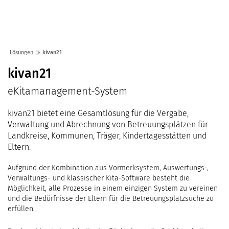
Lösungen
Seminare
Unternehmen
Kunden
Störungen
Infocenter
Karriere
Lösungen
kivan21
Gremien
Shop
einfo21 digital
2026
kivan21
Partner
ekom21 als Arbeitgeber
Mediathek
2025
eKitamanagement-System
Standorte
Stellenangebote
Presse
2024
Organisation
Ausbildung
kivan21 bietet eine Gesamtlösung für die Vergabe,
Veranstaltungen
2023
Kommunaler D
Über ekom21
Verwaltung und Abrechnung von Betreuungsplätzen für
Praktikum
Aktuelle Projekte
Landkreise, Kommunen, Träger, Kindertagesstätten und
2022
Events Finanz
DigiBauG
Zertifizierungen
Mitarbeitende über uns
Eltern.
2021
Open Door | Di
Breitband
Mitgliedschaften
Aufgrund der Kombination aus Vormerksystem, Auswertungs-,
Digitalisierun
EfA-Leistunge
Kontakt
Verwaltungs- und klassischer Kita-Software besteht die
GigaMaP
Möglichkeit, alle Prozesse in einem einzigen System zu vereinen
Ansprechpersonen
und die Bedürfnisse der Eltern für die Betreuungsplatzsuche zu
Einheitlicher 
erfüllen.
Hessen