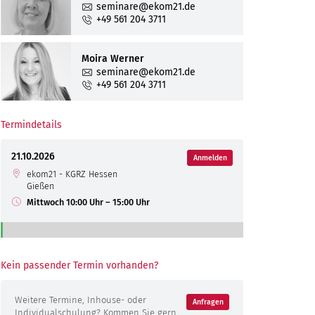
seminare@ekom21.de
Dezember
November
Oktober
August
Juli
+49 561 204 3711
Dezember
November
September
August
Dezember
Oktober
September
Moira Werner
seminare@ekom21.de
November
Oktober
+49 561 204 3711
Dezember
November
Dezember
Termindetails
21.10.2026
Anmelden
ekom21 - KGRZ Hessen
Gießen
Mittwoch 10:00 Uhr – 15:00 Uhr
Kein passender Termin vorhanden?
Weitere Termine, Inhouse- oder
Anfragen
Individualschulung? Kommen Sie gern