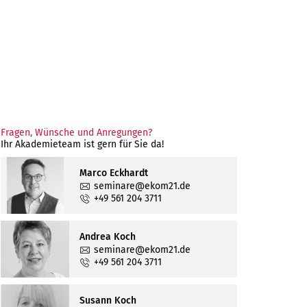
n
Störungen
Anfragenportal
Januar
Februar
Januar
März
Februar
Februar
chutztag
Fragen, Wünsche und Anregungen?
April
März
März
Februar
Ihr Akademieteam ist gern für Sie da!
Juni
April
April
März
Januar
Marco Eckhardt
isierung
Juli
Juni
Mai
April
Februar
Januar
seminare@ekom21.de
um
+49 561 204 3711
Juli
Juni
Mai
März
Februar
August
Juli
Juni
April
März
Andrea Koch
echpartner
September
August
Juli
Mai
April
seminare@ekom21.de
+49 561 204 3711
Oktober
September
August
Juni
Mai
November
Oktober
September
Juli
Juni
Susann Koch